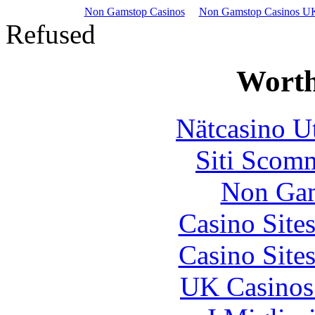
Non Gamstop Casinos
Non Gamstop Casinos U
Refused
Worth
Nätcasino U
Siti Scom
Non Gam
Casino Site
Casino Site
UK Casinos