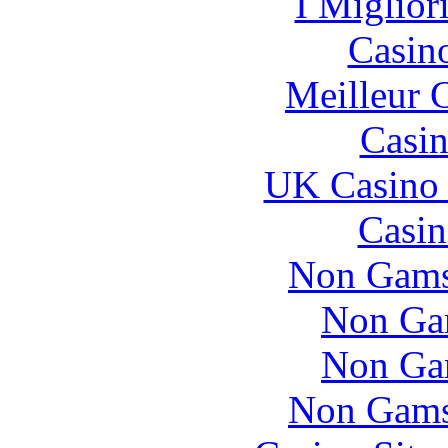
I Miglior
Casin
Meilleur 
Casin
UK Casino
Casin
Non Gams
Non Ga
Non Ga
Non Gams