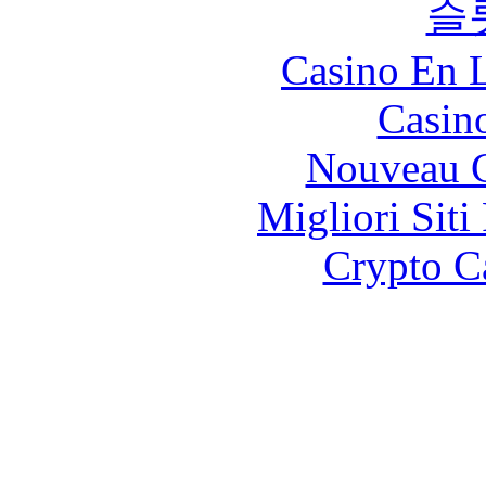
슬
Casino En L
Casin
Nouveau C
Migliori Siti
Crypto C