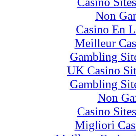
Casino Site
Non Gam
Casino En L
Meilleur Cas
Gambling Sit
UK Casino Si
Gambling Sit
Non Ga
Casino Site
Migliori Cas