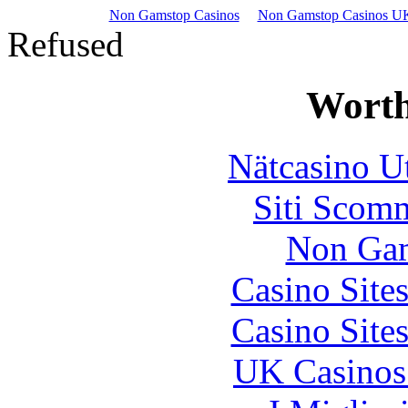
Non Gamstop Casinos
Non Gamstop Casinos U
Refused
Worth
Nätcasino U
Siti Scom
Non Gam
Casino Site
Casino Site
UK Casinos