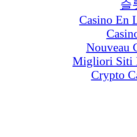
슬
Casino En L
Casin
Nouveau C
Migliori Siti
Crypto C